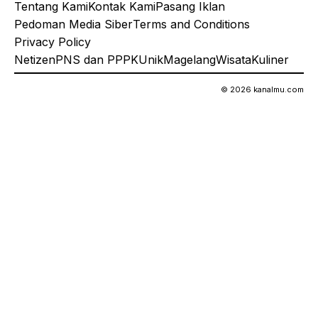
Tentang Kami
Kontak Kami
Pasang Iklan
Pedoman Media Siber
Terms and Conditions
Privacy Policy
Netizen
PNS dan PPPK
Unik
Magelang
Wisata
Kuliner
© 2026 kanalmu.com