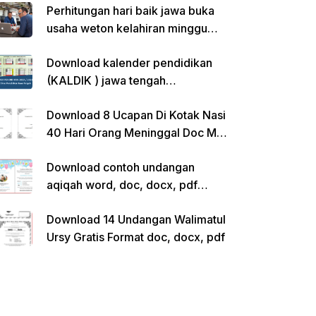
Perhitungan hari baik jawa buka
usaha weton kelahiran minggu
pon
Download kalender pendidikan
(KALDIK ) jawa tengah
2022/2023 pdf
Download 8 Ucapan Di Kotak Nasi
40 Hari Orang Meninggal Doc Ms.
Word Siap Edit
Download contoh undangan
aqiqah word, doc, docx, pdf
kosong siap edit
Download 14 Undangan Walimatul
Ursy Gratis Format doc, docx, pdf