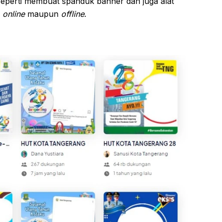
seperti membuat spanduk banner dan juga alat
n
online
maupun
offline
.