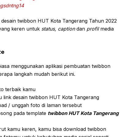
ngsdntng14
nk desain twibbon HUT Kota Tangerang Tahun 2022
 yang keren untuk
status, caption
dan
profil
media
ze
biasa menggunakan aplikasi pembuatan twibbon
berapa langkah mudah berikut ini.
to terbaik kamu
u link desain twibbon HUT Kota Tangerang
ad / unggah foto di laman tersebut
osong pada template
twibbon HUT Kota Tangerang
urut kamu keren, kamu bisa download twibbon