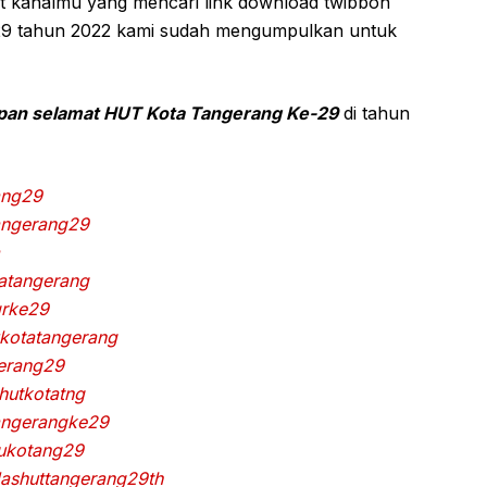
kanalmu yang mencari link download twibbon
29 tahun 2022 kami sudah mengumpulkan untuk
pan selamat HUT Kota Tangerang Ke-29
di tahun
ang29
angerang29
atangerang
grke29
kotatangerang
gerang29
hutkotatng
angerangke29
yukotang29
ashuttangerang29th