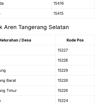
da
15416
s
15415
 Aren Tangerang Selatan
Kelurahan / Desa
Kode Pos
15227
15228
ung
15229
ng Barat
15226
ng Timur
15226
n
15224