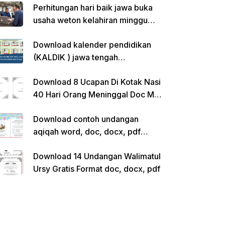
Perhitungan hari baik jawa buka
usaha weton kelahiran minggu
pon
Download kalender pendidikan
(KALDIK ) jawa tengah
2022/2023 pdf
Download 8 Ucapan Di Kotak Nasi
40 Hari Orang Meninggal Doc Ms.
Word Siap Edit
Download contoh undangan
aqiqah word, doc, docx, pdf
kosong siap edit
Download 14 Undangan Walimatul
Ursy Gratis Format doc, docx, pdf