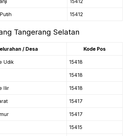
nji
15412
Putih
15412
ang Tangerang Selatan
elurahan / Desa
Kode Pos
e Udik
15418
15418
Ilir
15418
rat
15417
imur
15417
15415