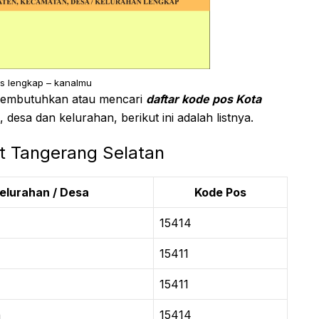
s lengkap – kanalmu
 membutuhkan atau mencari
daftar kode pos Kota
esa dan kelurahan, berikut ini adalah listnya.
t Tangerang Selatan
elurahan / Desa
Kode Pos
15414
15411
15411
h
15414