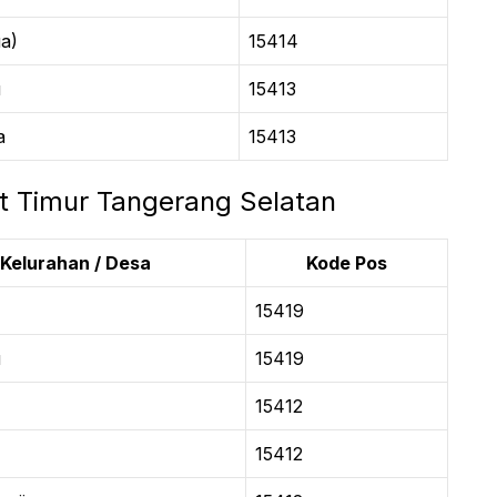
a)
15414
u
15413
a
15413
t Timur Tangerang Selatan
Kelurahan / Desa
Kode Pos
15419
u
15419
15412
15412