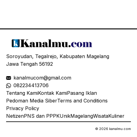
Soroyudan, Tegalrejo, Kabupaten Magelang
Jawa Tengah 56192
kanalmucom@gmail.com
08
2234413706
Tentang Kami
Kontak Kami
Pasang Iklan
Pedoman Media Siber
Terms and Conditions
Privacy Policy
Netizen
PNS dan PPPK
Unik
Magelang
Wisata
Kuliner
© 2026 kanalmu.com