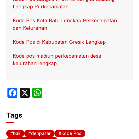
Lengkap Perkecamatan
Kode Pos Kota Batu Lengkap Perkecamatan
dan Kelurahan
Kode Pos di Kabupaten Gresik Lengkap
Kode pos madiun perkecamatan desa
kelurahan lengkap
F
X
W
a
h
c
at
Tags
e
s
b
A
bali
denpasar
Kode Pos