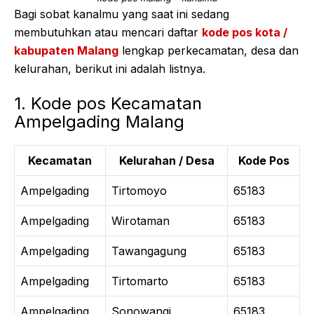
Bagi sobat kanalmu yang saat ini sedang
membutuhkan atau mencari daftar
kode pos kota /
kabupaten Malang
lengkap perkecamatan, desa dan
kelurahan, berikut ini adalah listnya.
1. Kode pos Kecamatan
Ampelgading Malang
Kecamatan
Kelurahan / Desa
Kode Pos
Ampelgading
Tirtomoyo
65183
Ampelgading
Wirotaman
65183
Ampelgading
Tawangagung
65183
Ampelgading
Tirtomarto
65183
Ampelgading
Sonowangi
65183