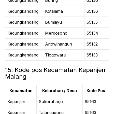
Kedungkandang
Buring
65136
Kedungkandang
Kotalama
65136
Kedungkandang
Bumiayu
65135
Kedungkandang
Mergosono
65134
Kedungkandang
Arjowinangun
65132
Kedungkandang
Tlogowaru
65133
15. Kode pos Kecamatan Kepanjen
Malang
Kecamatan
Kelurahan / Desa
Kode Pos
Kepanjen
Sukoraharjo
65163
Kepanjen
Talangagung
65163