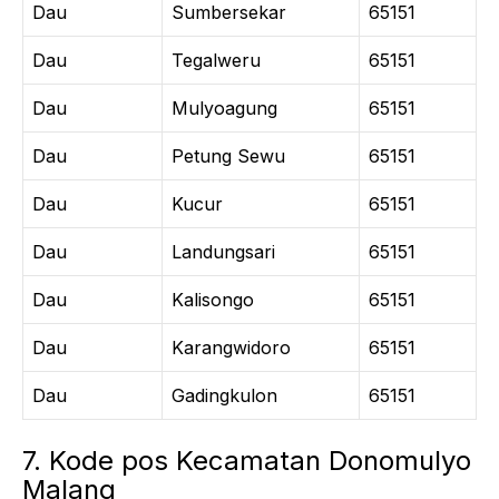
Dau
Sumbersekar
65151
Dau
Tegalweru
65151
Dau
Mulyoagung
65151
Dau
Petung Sewu
65151
Dau
Kucur
65151
Dau
Landungsari
65151
Dau
Kalisongo
65151
Dau
Karangwidoro
65151
Dau
Gadingkulon
65151
7. Kode pos Kecamatan Donomulyo
Malang