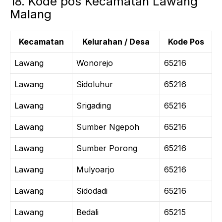
18. Kode pos Kecamatan Lawang
Malang
Kecamatan
Kelurahan / Desa
Kode Pos
Lawang
Wonorejo
65216
Lawang
Sidoluhur
65216
Lawang
Srigading
65216
Lawang
Sumber Ngepoh
65216
Lawang
Sumber Porong
65216
Lawang
Mulyoarjo
65216
Lawang
Sidodadi
65216
Lawang
Bedali
65215