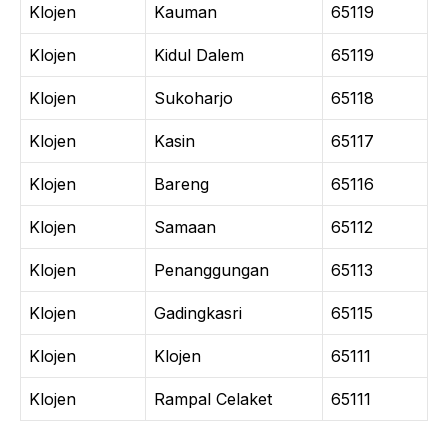
Klojen
Kauman
65119
Klojen
Kidul Dalem
65119
Klojen
Sukoharjo
65118
Klojen
Kasin
65117
Klojen
Bareng
65116
Klojen
Samaan
65112
Klojen
Penanggungan
65113
Klojen
Gadingkasri
65115
Klojen
Klojen
65111
Klojen
Rampal Celaket
65111