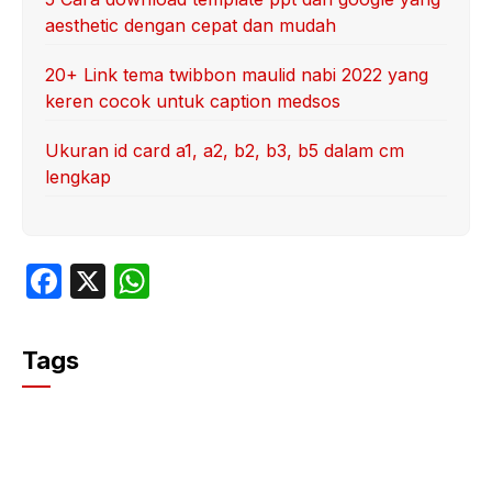
aesthetic dengan cepat dan mudah
20+ Link tema twibbon maulid nabi 2022 yang
keren cocok untuk caption medsos
Ukuran id card a1, a2, b2, b3, b5 dalam cm
lengkap
F
X
W
a
h
c
at
Tags
e
s
b
A
o
p
o
p