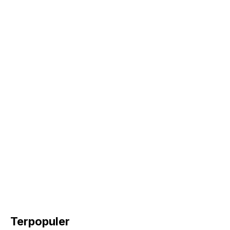
k
Terpopuler