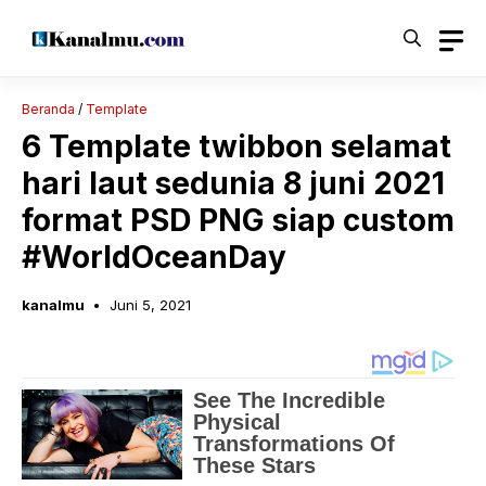
Langsung
ke
isi
Beranda
/
Template
6 Template twibbon selamat
hari laut sedunia 8 juni 2021
format PSD PNG siap custom
#WorldOceanDay
kanalmu
Juni 5, 2021