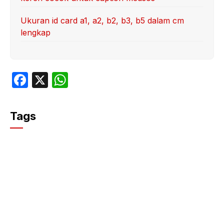
Ukuran id card a1, a2, b2, b3, b5 dalam cm
lengkap
F
X
W
a
h
c
at
Tags
e
s
b
A
o
p
o
p
k