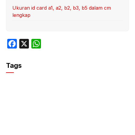
Ukuran id card a1, a2, b2, b3, b5 dalam cm
lengkap
F
X
W
a
h
c
at
Tags
e
s
b
A
o
p
o
p
k