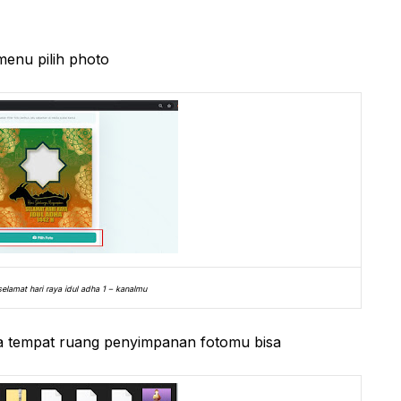
menu pilih photo
elamat hari raya idul adha 1 – kanalmu
a tempat ruang penyimpanan fotomu bisa