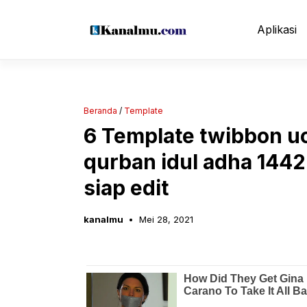
Langsung
ke
Aplikasi
isi
Beranda
/
Template
6 Template twibbon uc
qurban idul adha 144
siap edit
kanalmu
Mei 28, 2021