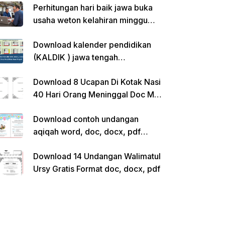
Perhitungan hari baik jawa buka
usaha weton kelahiran minggu
pon
Download kalender pendidikan
(KALDIK ) jawa tengah
2022/2023 pdf
Download 8 Ucapan Di Kotak Nasi
40 Hari Orang Meninggal Doc Ms.
Word Siap Edit
Download contoh undangan
aqiqah word, doc, docx, pdf
kosong siap edit
Download 14 Undangan Walimatul
Ursy Gratis Format doc, docx, pdf