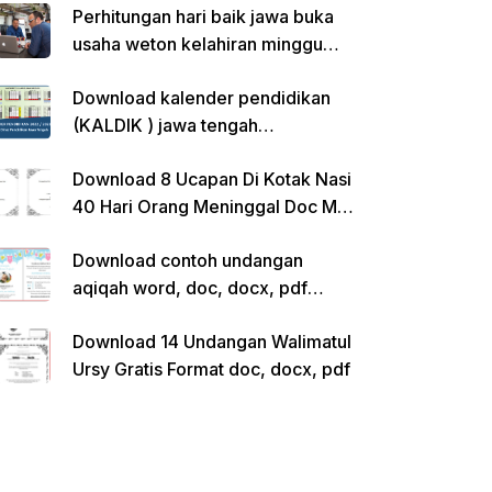
Perhitungan hari baik jawa buka
usaha weton kelahiran minggu
pon
Download kalender pendidikan
(KALDIK ) jawa tengah
2022/2023 pdf
Download 8 Ucapan Di Kotak Nasi
40 Hari Orang Meninggal Doc Ms.
Word Siap Edit
Download contoh undangan
aqiqah word, doc, docx, pdf
kosong siap edit
Download 14 Undangan Walimatul
Ursy Gratis Format doc, docx, pdf