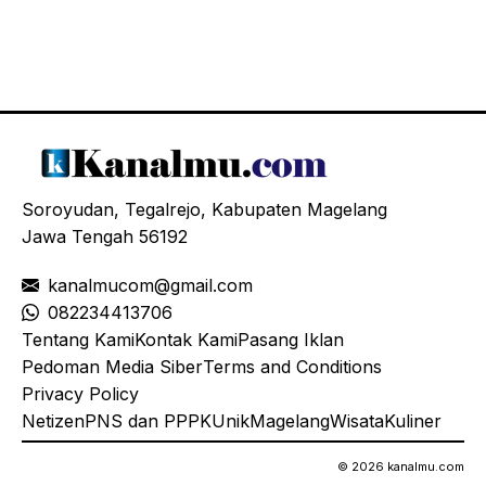
Soroyudan, Tegalrejo, Kabupaten Magelang
Jawa Tengah 56192
kanalmucom@gmail.com
08
2234413706
Tentang Kami
Kontak Kami
Pasang Iklan
Pedoman Media Siber
Terms and Conditions
Privacy Policy
Netizen
PNS dan PPPK
Unik
Magelang
Wisata
Kuliner
© 2026 kanalmu.com