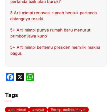
pertanda baik atau buruk?
3 Arti mimpi renovasi rumah bentuk pertanda
datangnya rezeki
5+ Arti mimpi punya rumah baru menurut
primbon jawa kuno
5+ Arti mimpi bertemu presiden memiliki makna
bagus
F
X
W
a
h
c
at
Tags
e
s
b
A
arti mimpi
mayat
mimpi melihat mayat