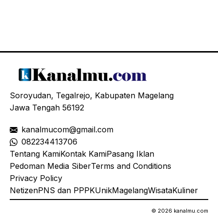
Soroyudan, Tegalrejo, Kabupaten Magelang
Jawa Tengah 56192
kanalmucom@gmail.com
08
2234413706
Tentang Kami
Kontak Kami
Pasang Iklan
Pedoman Media Siber
Terms and Conditions
Privacy Policy
Netizen
PNS dan PPPK
Unik
Magelang
Wisata
Kuliner
© 2026 kanalmu.com