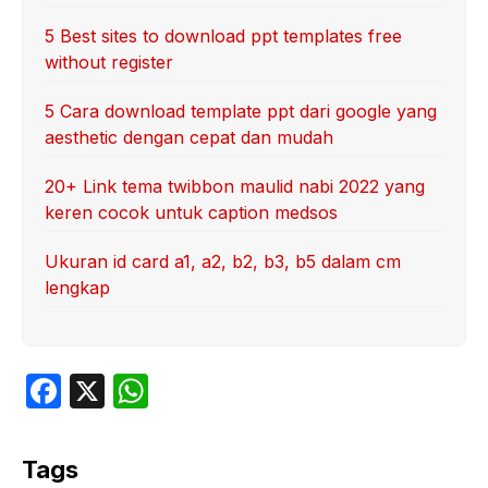
5 Best sites to download ppt templates free
without register
5 Cara download template ppt dari google yang
aesthetic dengan cepat dan mudah
20+ Link tema twibbon maulid nabi 2022 yang
keren cocok untuk caption medsos
Ukuran id card a1, a2, b2, b3, b5 dalam cm
lengkap
F
X
W
a
h
c
at
Tags