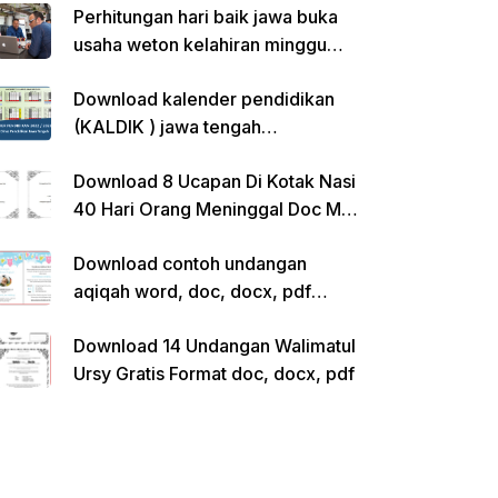
Perhitungan hari baik jawa buka
usaha weton kelahiran minggu
pon
Download kalender pendidikan
(KALDIK ) jawa tengah
2022/2023 pdf
Download 8 Ucapan Di Kotak Nasi
40 Hari Orang Meninggal Doc Ms.
Word Siap Edit
Download contoh undangan
aqiqah word, doc, docx, pdf
kosong siap edit
Download 14 Undangan Walimatul
Ursy Gratis Format doc, docx, pdf