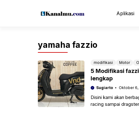
Langsung
ke
Aplikasi
isi
yamaha fazzio
modifikasi
Motor
O
5 Modifikasi fazz
lengkap
Sugiarto
Oktober 6,
Disini kami akan berba
racing sampai dragster
sobat kanalmu dalam 