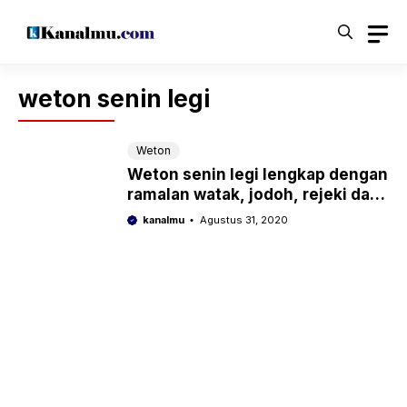
Langsung
ke
isi
weton senin legi
Weton
Weton senin legi lengkap dengan
ramalan watak, jodoh, rejeki dan
pantangannya
kanalmu
Agustus 31, 2020