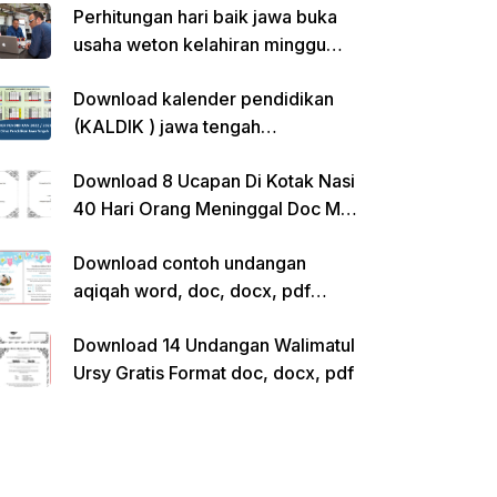
Perhitungan hari baik jawa buka
usaha weton kelahiran minggu
pon
Download kalender pendidikan
(KALDIK ) jawa tengah
2022/2023 pdf
Download 8 Ucapan Di Kotak Nasi
40 Hari Orang Meninggal Doc Ms.
Word Siap Edit
Download contoh undangan
aqiqah word, doc, docx, pdf
kosong siap edit
Download 14 Undangan Walimatul
Ursy Gratis Format doc, docx, pdf