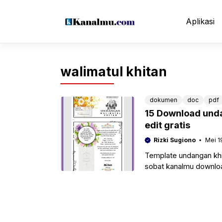
Langsung
ke
Aplikasi
isi
walimatul khitan
dokumen
doc
pdf
15 Download unda
edit gratis
Rizki Sugiono
Mei 1
Template undangan khi
sobat kanalmu download
kebutuhan, dan