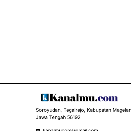
Soroyudan, Tegalrejo, Kabupaten Magela
Jawa Tengah 56192
kanalmucom@gmail.com