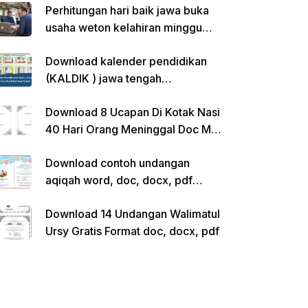
Perhitungan hari baik jawa buka
usaha weton kelahiran minggu
pon
Download kalender pendidikan
(KALDIK ) jawa tengah
2022/2023 pdf
Download 8 Ucapan Di Kotak Nasi
40 Hari Orang Meninggal Doc Ms.
Word Siap Edit
Download contoh undangan
aqiqah word, doc, docx, pdf
kosong siap edit
Download 14 Undangan Walimatul
Ursy Gratis Format doc, docx, pdf