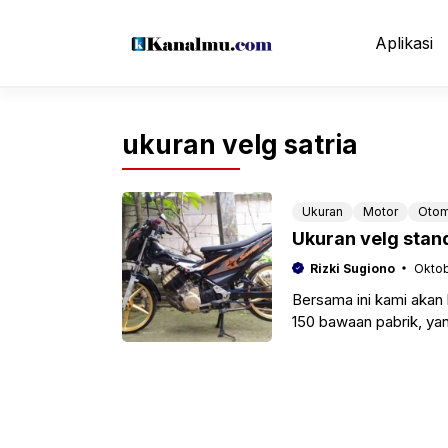
Langsung
ke
Aplikasi
isi
ukuran velg satria
Ukuran
Motor
Otom
Ukuran velg stan
Rizki Sugiono
Oktob
Bersama ini kami akan 
150 bawaan pabrik, ya