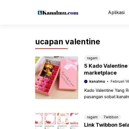
Langsung
ke
Aplikasi
isi
ucapan valentine
ragam
5 Kado Valentine 
marketplace
kanalmu
Februari 14
Kado Valentine Yang Ro
pasangan sobat kanalmu
mungkin
ragam
Twibbon
Link Twibbon Sela