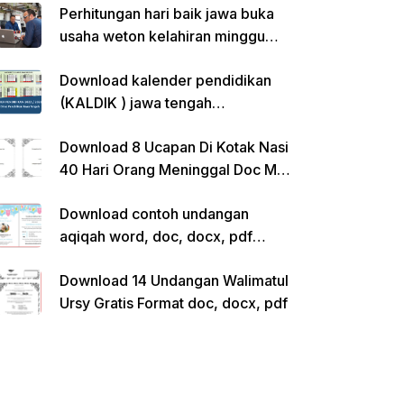
Perhitungan hari baik jawa buka
usaha weton kelahiran minggu
pon
Download kalender pendidikan
(KALDIK ) jawa tengah
2022/2023 pdf
Download 8 Ucapan Di Kotak Nasi
40 Hari Orang Meninggal Doc Ms.
Word Siap Edit
Download contoh undangan
aqiqah word, doc, docx, pdf
kosong siap edit
Download 14 Undangan Walimatul
Ursy Gratis Format doc, docx, pdf