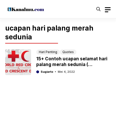
Langsung
ke
isi
ucapan hari palang merah
sedunia
Hari Penting
Quotes
15+ Contoh ucapan selamat hari
palang merah sedunia (
internasional ) 8 mei 2022
Sugiarto
Mei 4, 2022