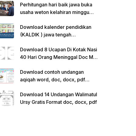
Perhitungan hari baik jawa buka
usaha weton kelahiran minggu
pon
Download kalender pendidikan
(KALDIK ) jawa tengah
2022/2023 pdf
Download 8 Ucapan Di Kotak Nasi
40 Hari Orang Meninggal Doc Ms.
Word Siap Edit
Download contoh undangan
aqiqah word, doc, docx, pdf
kosong siap edit
Download 14 Undangan Walimatul
Ursy Gratis Format doc, docx, pdf