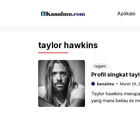
Langsung
ke
Aplikasi
isi
taylor hawkins
ragam
Profil singkat ta
kanalmu
Maret 26, 
Taylor hawkins merupa
yang mana beliau ini 
terhebat dalam