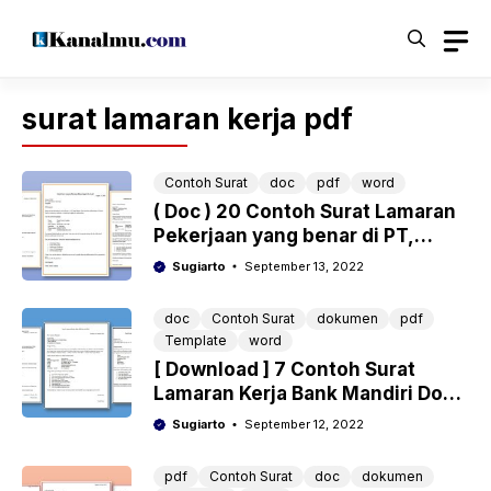
Langsung
ke
isi
surat lamaran kerja pdf
Contoh Surat
doc
pdf
word
( Doc ) 20 Contoh Surat Lamaran
Pekerjaan yang benar di PT,
BUMN, CPNS, Guru, Bank untuk
Sugiarto
September 13, 2022
Fresh Graduate Hingga
Pengalaman
doc
Contoh Surat
dokumen
pdf
Template
word
[ Download ] 7 Contoh Surat
Lamaran Kerja Bank Mandiri Doc
& Pdf Lengkap
Sugiarto
September 12, 2022
pdf
Contoh Surat
doc
dokumen