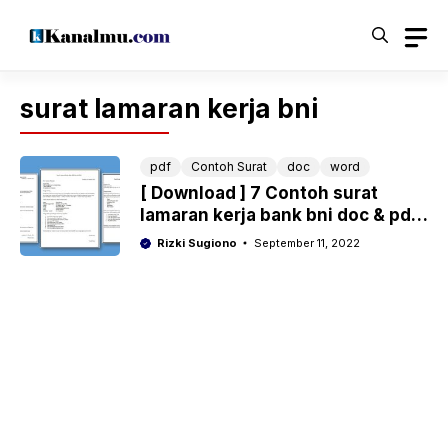
Langsung
ke
isi
surat lamaran kerja bni
pdf
Contoh Surat
doc
word
[ Download ] 7 Contoh surat
lamaran kerja bank bni doc & pdf
lengkap
Rizki Sugiono
September 11, 2022