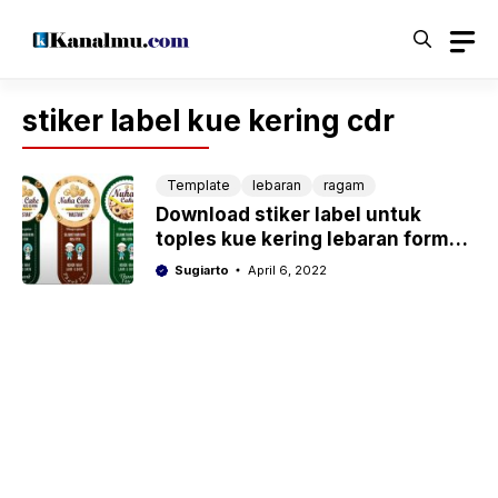
Langsung
ke
isi
stiker label kue kering cdr
Template
lebaran
ragam
Download stiker label untuk
toples kue kering lebaran format
cdr
Sugiarto
April 6, 2022