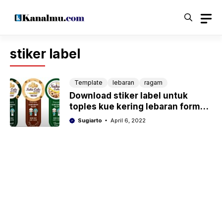
Langsung
ke
isi
stiker label
Template
lebaran
ragam
Download stiker label untuk
toples kue kering lebaran format
cdr
Sugiarto
April 6, 2022