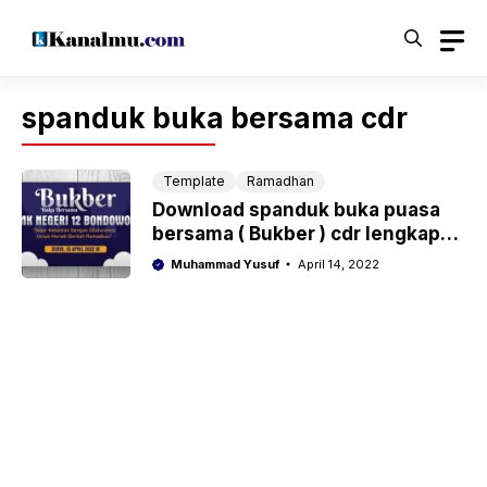
Langsung
ke
isi
spanduk buka bersama cdr
Template
Ramadhan
Download spanduk buka puasa
bersama ( Bukber ) cdr lengkap
brosur dan flayer
Muhammad Yusuf
April 14, 2022