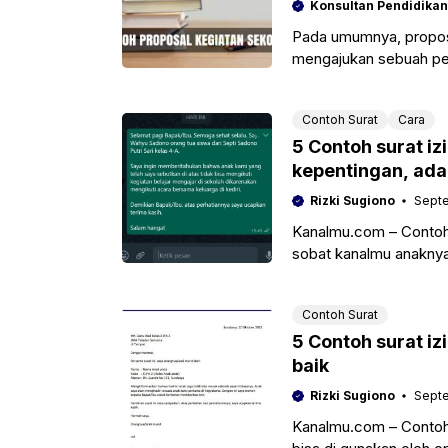
Konsultan Pendidikan
Pada umumnya, proposa
mengajukan sebuah pe
saja penjelasan meng
Contoh Surat
Cara
5 Contoh surat iz
kepentingan, ada
Rizki Sugiono
Septe
Kanalmu.com – Contoh s
sobat kanalmu anaknya
sakit, aca kepentingan
Contoh Surat
5 Contoh surat iz
baik
Rizki Sugiono
Septe
Kanalmu.com – Contoh 