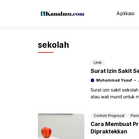
Langsung
ke
Aplikasi
isi
sekolah
Unik
Surat Izin Sakit 
Muhammad Yusuf
Surat izin sakit sekol
atau wali murid untuk
tidak dapat mengikuti
Contoh Proposal
Pend
Cara Membuat Pr
Dipraktekkan