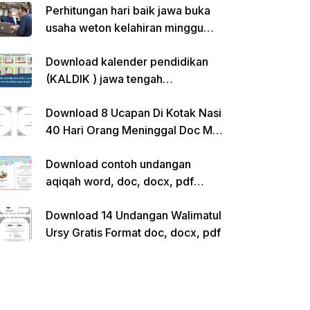
Perhitungan hari baik jawa buka
usaha weton kelahiran minggu
pon
Download kalender pendidikan
(KALDIK ) jawa tengah
2022/2023 pdf
Download 8 Ucapan Di Kotak Nasi
40 Hari Orang Meninggal Doc Ms.
Word Siap Edit
Download contoh undangan
aqiqah word, doc, docx, pdf
kosong siap edit
Download 14 Undangan Walimatul
Ursy Gratis Format doc, docx, pdf