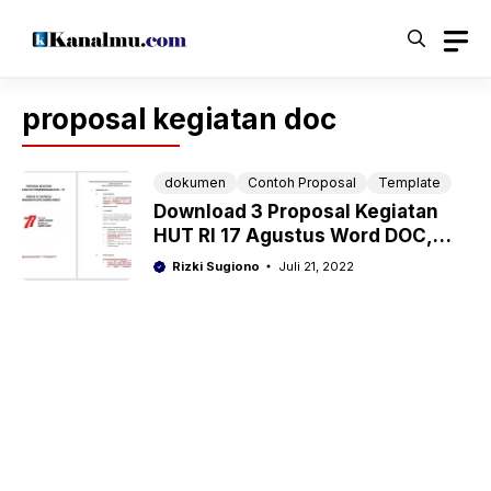
Langsung
ke
isi
proposal kegiatan doc
dokumen
Contoh Proposal
Template
Download 3 Proposal Kegiatan
HUT RI 17 Agustus Word DOC,
PDF di Sekolah, Desa Lengkap
Rizki Sugiono
Juli 21, 2022