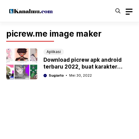
Langsung
ke
isi
picrew.me image maker
Aplikasi
Download picrew apk android
terbaru 2022, buat karakter
anime dalam hitungan detik
Sugiarto
Mei 30, 2022