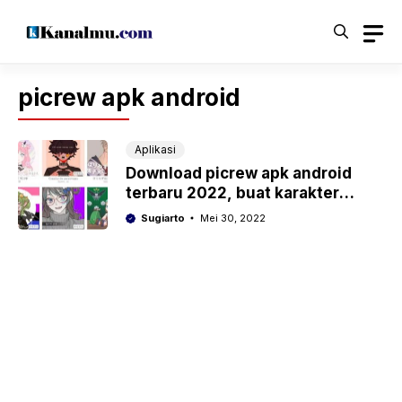
Langsung
ke
isi
picrew apk android
Aplikasi
Download picrew apk android
terbaru 2022, buat karakter
anime dalam hitungan detik
Sugiarto
Mei 30, 2022