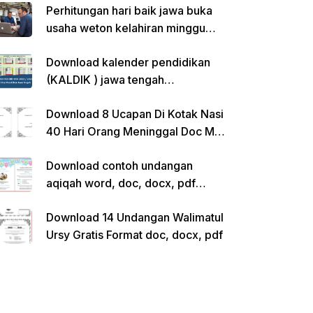
Perhitungan hari baik jawa buka
usaha weton kelahiran minggu
pon
Download kalender pendidikan
(KALDIK ) jawa tengah
2022/2023 pdf
Download 8 Ucapan Di Kotak Nasi
40 Hari Orang Meninggal Doc Ms.
Word Siap Edit
Download contoh undangan
aqiqah word, doc, docx, pdf
kosong siap edit
Download 14 Undangan Walimatul
Ursy Gratis Format doc, docx, pdf