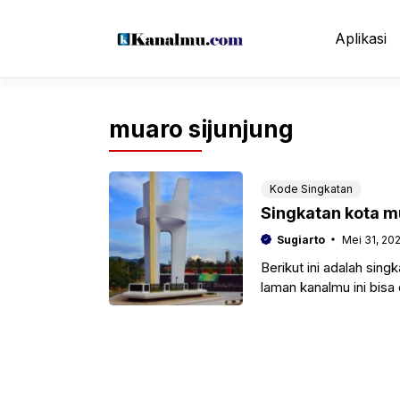
Langsung
ke
Aplikasi
isi
muaro sijunjung
Kode Singkatan
Singkatan kota m
Sugiarto
Mei 31, 20
Berikut ini adalah sing
laman kanalmu ini bis
penelitian,