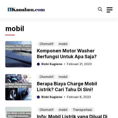
Langsung
ke
isi
mobil
Otomotif
mobil
Komponen Motor Washer
Berfungsi Untuk Apa Saja?
Rizki Sugiono
Februari 21, 2023
Otomotif
mobil
Berapa Biaya Charge Mobil
Listrik? Cari Tahu Di Sini!
Rizki Sugiono
Februari 8, 2023
Otomotif
mobil
Transportasi
Info: Mobil Listrik yang Dijual Di