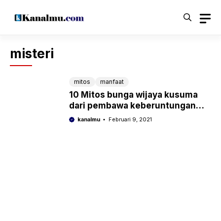
Langsung
ke
isi
misteri
mitos
manfaat
10 Mitos bunga wijaya kusuma
dari pembawa keberuntungan
sampai gaib
kanalmu
Februari 9, 2021