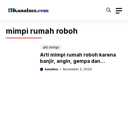
Langsung
ke
isi
mimpi rumah roboh
arti mimpi
Arti mimpi rumah roboh karena
banjir, angin, gempa dan
tertimpa pohon
kanalmu
November 2, 2020