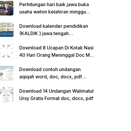
Perhitungan hari baik jawa buka
usaha weton kelahiran minggu
pon
Download kalender pendidikan
(KALDIK ) jawa tengah
2022/2023 pdf
Download 8 Ucapan Di Kotak Nasi
40 Hari Orang Meninggal Doc Ms.
Word Siap Edit
Download contoh undangan
aqiqah word, doc, docx, pdf
kosong siap edit
Download 14 Undangan Walimatul
Ursy Gratis Format doc, docx, pdf