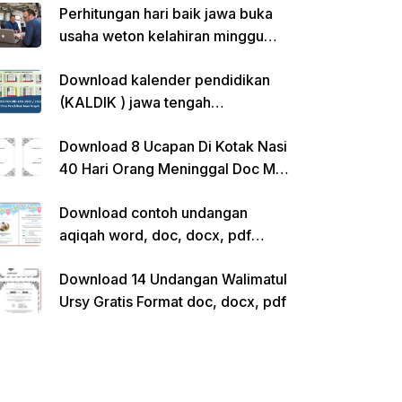
Perhitungan hari baik jawa buka
usaha weton kelahiran minggu
pon
Download kalender pendidikan
(KALDIK ) jawa tengah
2022/2023 pdf
Download 8 Ucapan Di Kotak Nasi
40 Hari Orang Meninggal Doc Ms.
Word Siap Edit
Download contoh undangan
aqiqah word, doc, docx, pdf
kosong siap edit
Download 14 Undangan Walimatul
Ursy Gratis Format doc, docx, pdf