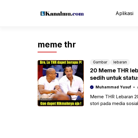
Langsung
ke
Aplikasi
isi
meme thr
Gambar
lebaran
20 Meme THR leba
sedih untuk stat
Muhammad Yusuf
Meme THR Lebaran 2022,
stori pada media sosia
ngene,