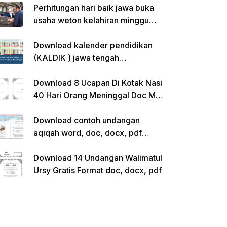
Perhitungan hari baik jawa buka
usaha weton kelahiran minggu
pon
Download kalender pendidikan
(KALDIK ) jawa tengah
2022/2023 pdf
Download 8 Ucapan Di Kotak Nasi
40 Hari Orang Meninggal Doc Ms.
Word Siap Edit
Download contoh undangan
aqiqah word, doc, docx, pdf
kosong siap edit
Download 14 Undangan Walimatul
Ursy Gratis Format doc, docx, pdf