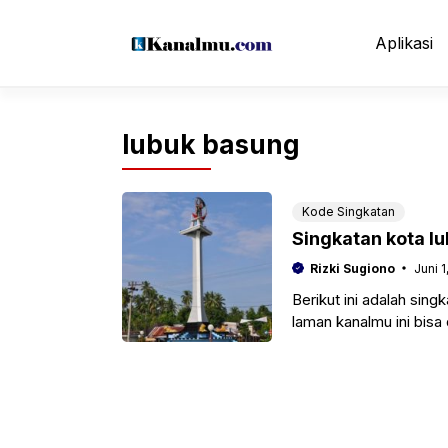
Langsung
ke
Aplikasi
isi
lubuk basung
Kode Singkatan
Singkatan kota l
Rizki Sugiono
Juni 1
Berikut ini adalah sin
laman kanalmu ini bis
penelitian,