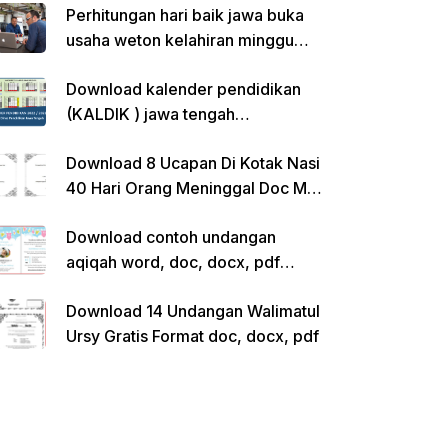
Perhitungan hari baik jawa buka
usaha weton kelahiran minggu
pon
Download kalender pendidikan
(KALDIK ) jawa tengah
2022/2023 pdf
Download 8 Ucapan Di Kotak Nasi
40 Hari Orang Meninggal Doc Ms.
Word Siap Edit
Download contoh undangan
aqiqah word, doc, docx, pdf
kosong siap edit
Download 14 Undangan Walimatul
Ursy Gratis Format doc, docx, pdf