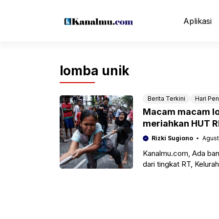
Langsung
ke
Aplikasi
isi
lomba unik
Berita Terkini
Hari Pen
Macam macam lom
meriahkan HUT R
Rizki Sugiono
Agust
Kanalmu.com, Ada bany
dari tingkat RT, Kelur
pusat untuk memperin