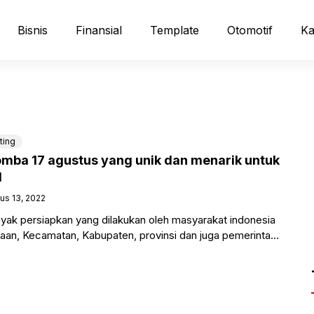
Bisnis
Finansial
Template
Otomotif
Ka
ting
ba 17 agustus yang unik dan menarik untuk
I
us 13, 2022
ak persiapkan yang dilakukan oleh masyarakat indonesia
ahaan, Kecamatan, Kabupaten, provinsi dan juga pemerintah
gati HUT RI. Adapun