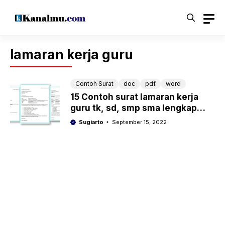
Langsung
ke
isi
lamaran kerja guru
Contoh Surat
doc
pdf
word
15 Contoh surat lamaran kerja
guru tk, sd, smp sma lengkap
bisa diedit
Sugiarto
September 15, 2022