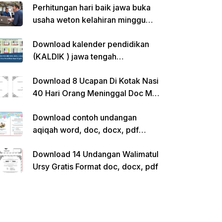
Perhitungan hari baik jawa buka
usaha weton kelahiran minggu
pon
Download kalender pendidikan
(KALDIK ) jawa tengah
2022/2023 pdf
Download 8 Ucapan Di Kotak Nasi
40 Hari Orang Meninggal Doc Ms.
Word Siap Edit
Download contoh undangan
aqiqah word, doc, docx, pdf
kosong siap edit
Download 14 Undangan Walimatul
Ursy Gratis Format doc, docx, pdf