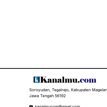
Soroyudan, Tegalrejo, Kabupaten Magela
Jawa Tengah 56192
kanalmucom@gmail.com