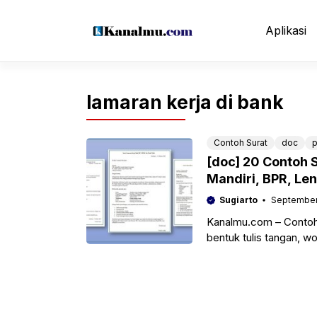
Langsung
ke
Aplikasi
isi
lamaran kerja di bank
Contoh Surat
doc
p
[doc] 20 Contoh S
Mandiri, BPR, Le
Sugiarto
September
Kanalmu.com – Contoh 
bentuk tulis tangan, wo