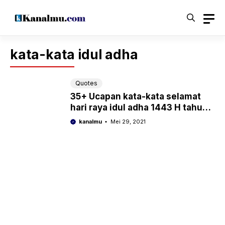
Langsung
ke
isi
kata-kata idul adha
Quotes
35+ Ucapan kata-kata selamat
hari raya idul adha 1443 H tahun
2022 yang menyentuh hati
kanalmu
Mei 29, 2021