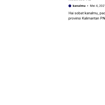
kanalmu
Mei 4, 202
Hai sobat kanalmu, pad
provinsi Kalimantan P
adanya file gambar