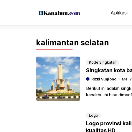
Langsung
ke
Aplikasi
isi
kalimantan selatan
Kode Singkatan
Singkatan kota b
Rizki Sugiono
Mei 2
Berikut ini adalah sing
kanalmu ini bisa dima
penelitian, karya
Logo
Logo provinsi ka
kualitas HD