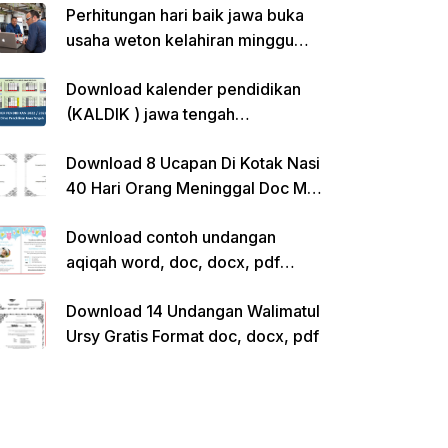
Perhitungan hari baik jawa buka
usaha weton kelahiran minggu
pon
Download kalender pendidikan
(KALDIK ) jawa tengah
2022/2023 pdf
Download 8 Ucapan Di Kotak Nasi
40 Hari Orang Meninggal Doc Ms.
Word Siap Edit
Download contoh undangan
aqiqah word, doc, docx, pdf
kosong siap edit
Download 14 Undangan Walimatul
Ursy Gratis Format doc, docx, pdf