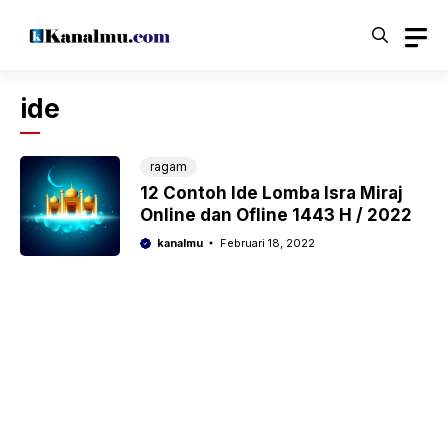
Langsung
ke
isi
ide
ragam
12 Contoh Ide Lomba Isra Miraj
Online dan Ofline 1443 H / 2022
kanalmu
Februari 18, 2022