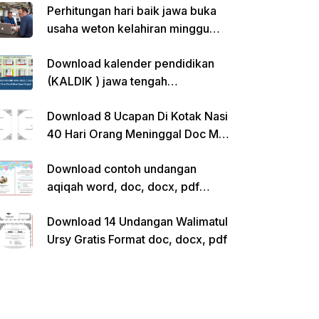
Perhitungan hari baik jawa buka
usaha weton kelahiran minggu
pon
Download kalender pendidikan
(KALDIK ) jawa tengah
2022/2023 pdf
Download 8 Ucapan Di Kotak Nasi
40 Hari Orang Meninggal Doc Ms.
Word Siap Edit
Download contoh undangan
aqiqah word, doc, docx, pdf
kosong siap edit
Download 14 Undangan Walimatul
Ursy Gratis Format doc, docx, pdf