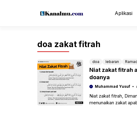
Langsung
ke
Aplikasi
isi
doa zakat fitrah
doa
lebaran
Ramad
Niat zakat fitrah 
doanya
Muhammad Yusuf
Niat zakat fitrah, Dim
menunaikan zakat apab
pelaksanaannya juga h