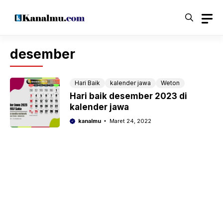
Langsung
ke
isi
desember
Hari Baik
kalender jawa
Weton
Hari baik desember 2023 di
kalender jawa
kanalmu
Maret 24, 2022