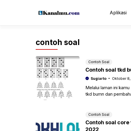
Langsung
ke
Aplikasi
isi
contoh soal
Contoh Soal
Contoh soal tkd
Sugiarto
Oktober 8,
Melalui laman ini kam
tkd bumn dan pembaha
belajar saat Test
Contoh Soal
Contoh soal cor
2022