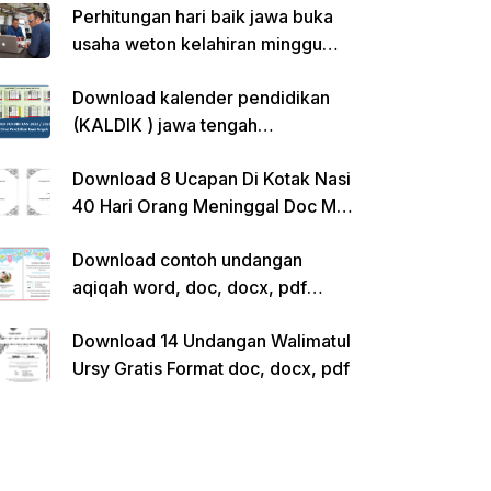
Perhitungan hari baik jawa buka
usaha weton kelahiran minggu
pon
Download kalender pendidikan
(KALDIK ) jawa tengah
2022/2023 pdf
Download 8 Ucapan Di Kotak Nasi
40 Hari Orang Meninggal Doc Ms.
Word Siap Edit
Download contoh undangan
aqiqah word, doc, docx, pdf
kosong siap edit
Download 14 Undangan Walimatul
Ursy Gratis Format doc, docx, pdf