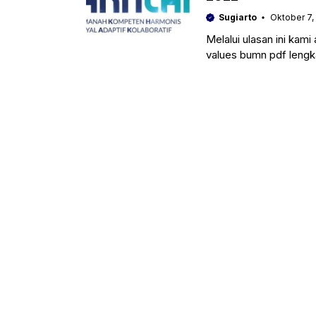
Sugiarto
Oktober 7,
Melalui ulasan ini kam
values bumn pdf lengk
untuk mengikuti TKD