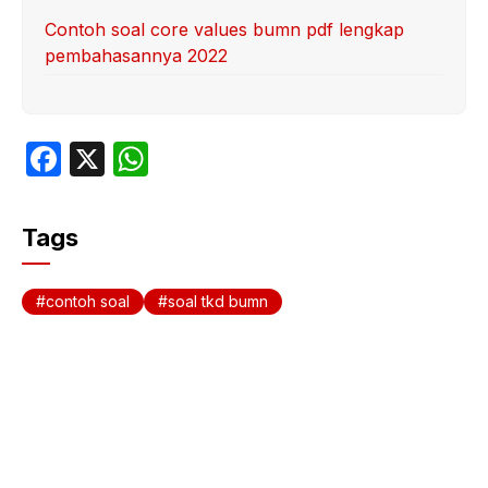
Contoh soal core values bumn pdf lengkap
pembahasannya 2022
F
X
W
a
h
c
at
Tags
e
s
b
A
contoh soal
soal tkd bumn
o
p
o
p
k