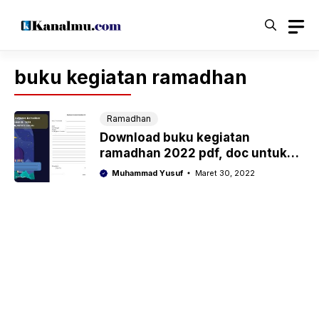
Langsung
ke
isi
buku kegiatan ramadhan
Ramadhan
Download buku kegiatan
ramadhan 2022 pdf, doc untuk
sd, smp, sma
Muhammad Yusuf
Maret 30, 2022