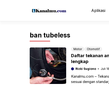
Langsung
ke
Aplikasi
isi
ban tubeless
Motor
Otomotif
Daftar tekanan an
lengkap
Rizki Sugiono
Juli 1
Kanalmu.com – Tekanan
sesuai dengan standar, 
Seperti yang kita