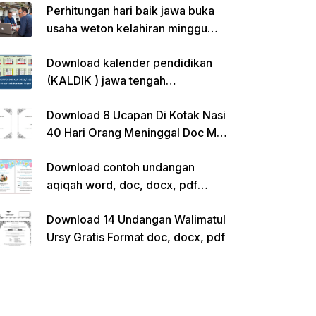
Perhitungan hari baik jawa buka
usaha weton kelahiran minggu
pon
Download kalender pendidikan
(KALDIK ) jawa tengah
2022/2023 pdf
Download 8 Ucapan Di Kotak Nasi
40 Hari Orang Meninggal Doc Ms.
Word Siap Edit
Download contoh undangan
aqiqah word, doc, docx, pdf
kosong siap edit
Download 14 Undangan Walimatul
Ursy Gratis Format doc, docx, pdf