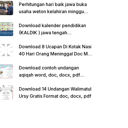
Perhitungan hari baik jawa buka
usaha weton kelahiran minggu
pon
Download kalender pendidikan
(KALDIK ) jawa tengah
2022/2023 pdf
Download 8 Ucapan Di Kotak Nasi
40 Hari Orang Meninggal Doc Ms.
Word Siap Edit
Download contoh undangan
aqiqah word, doc, docx, pdf
kosong siap edit
Download 14 Undangan Walimatul
Ursy Gratis Format doc, docx, pdf