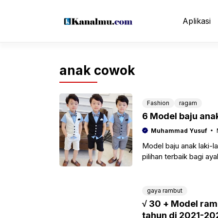
Langsung
ke
Aplikasi
isi
anak cowok
Fashion
ragam
6 Model baju anak
Muhammad Yusuf
Model baju anak laki-la
pilihan terbaik bagi a
gaya rambut
√ 30 + Model ram
tahun di 2021-2