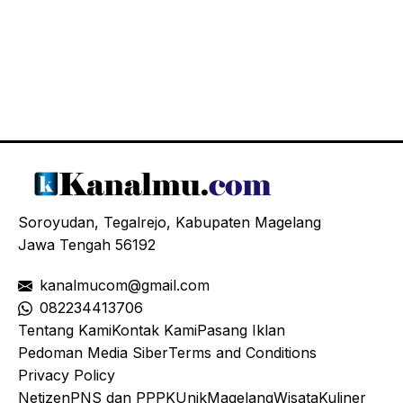
Soroyudan, Tegalrejo, Kabupaten Magelang
Jawa Tengah 56192
kanalmucom@gmail.com
08
2234413706
Tentang Kami
Kontak Kami
Pasang Iklan
Pedoman Media Siber
Terms and Conditions
Privacy Policy
Netizen
PNS dan PPPK
Unik
Magelang
Wisata
Kuliner