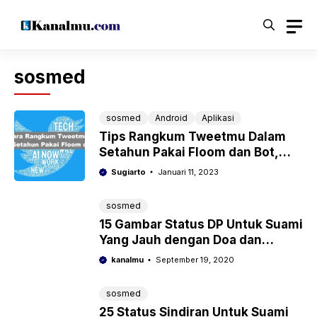
Langsung
ke
isi
sosmed
sosmed
Android
Aplikasi
Tips Rangkum Tweetmu Dalam
Setahun Pakai Floom dan Bot,
Gampang Banget!
Sugiarto
Januari 11, 2023
sosmed
15 Gambar Status DP Untuk Suami
Yang Jauh dengan Doa dan
Kalimat Mesra
kanalmu
September 19, 2020
sosmed
25 Status Sindiran Untuk Suami