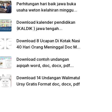
Perhitungan hari baik jawa buka
usaha weton kelahiran minggu
pon
Download kalender pendidikan
(KALDIK ) jawa tengah
2022/2023 pdf
Download 8 Ucapan Di Kotak Nasi
40 Hari Orang Meninggal Doc Ms.
Word Siap Edit
Download contoh undangan
aqiqah word, doc, docx, pdf
kosong siap edit
Download 14 Undangan Walimatul
Ursy Gratis Format doc, docx, pdf