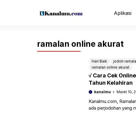
Langsung
ke
Aplikasi
isi
ramalan online akurat
Hari Baik
jodoh ramala
ramalan online akurat
√ Cara Cek Onlin
Tahun Kelahiran
kanalmu
Maret 10, 
Kanalmu.com, Ramalan 
ada perjodohan yang m
dalam masyarakat jaw