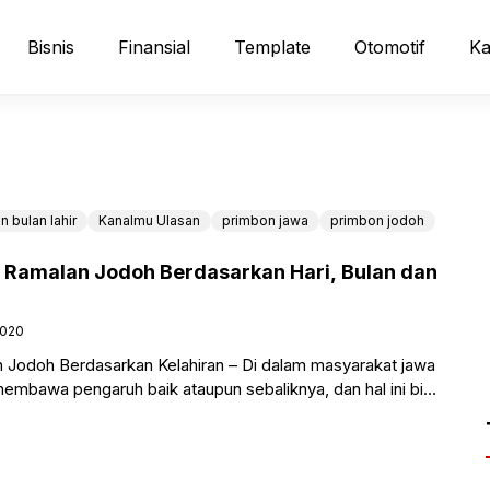
Bisnis
Finansial
Template
Otomotif
Ka
n bulan lahir
Kanalmu Ulasan
primbon jawa
primbon jodoh
e Ramalan Jodoh Berdasarkan Hari, Bulan dan
2020
Jodoh Berdasarkan Kelahiran – Di dalam masyarakat jawa
embawa pengaruh baik ataupun sebaliknya, dan hal ini bisa
a